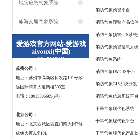
地灾应急气象系统
消防气象预警平台
旅游交通气象系统
消防气象预警产品软
消防气象预警GIS系统
爱游戏官方网站-爱游戏
消防气象预警信息系
aiyouxi(中国)
CONTACT US
消防气象系统
苏州公司：
消防气象DMGIS平台
地址：苏州市高新区科发路101号致
消防气象GIS系统开发
远国际商务大厦南楼503室
电话：18015596689(赵)
消防气象信息系统平
干旱气象现代化系统
北京公司：
干旱气象现代化平台
地址：北京西城区西直门南大街2号
成铭大厦A座10L
干旱气象现代化产品