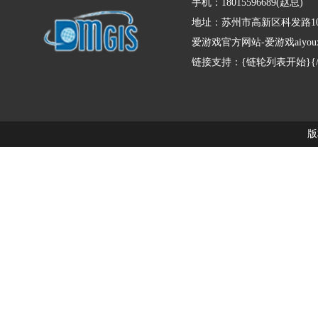
手机：18015596689(赵总)
地址：苏州市高新区科发路10
爱游戏官方网站-爱游戏aiyo
链接支持：{链轮列表开始}{
版