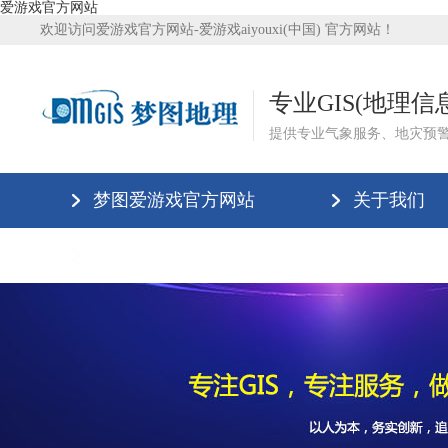
爱游戏官方网站
欢迎访问爱游戏官方网站-爱游戏aiyouxi(中国) 官方网站！
专业GIS(地理
提供专业气象服务、地灾预
梦图爱游戏官方网站
关于我们
爱游戏官方网站-爱游戏aiyouxi(中国)