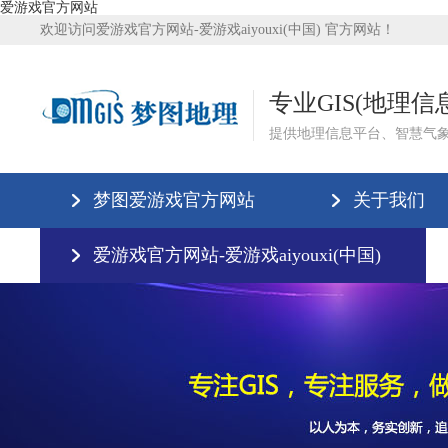
爱游戏官方网站
欢迎访问爱游戏官方网站-爱游戏aiyouxi(中国) 官方网站！
专业GIS(地理
提供地理信息平台、智慧气
梦图爱游戏官方网站
关于我们
爱游戏官方网站-爱游戏aiyouxi(中国)