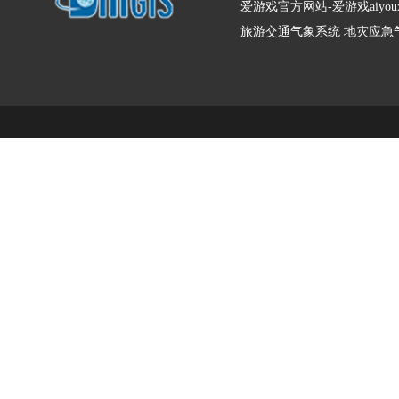
爱游戏官方网站-爱游戏aiyo
旅游交通气象系统
地灾应急