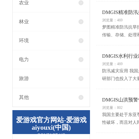
农业
DMGIS精准防
浏览量：469
林业
梦图精准防汛抗旱
传输、存储、处理
环境
DMGIS水利行
电力
浏览量：469
防汛减灾应用 我
旅游
研部门也投入了大
其他
DMGIS山洪预
浏览量：802
我国主要处于东亚
爱游戏官方网站-爱游戏
性破坏，而且对人
aiyouxi(中国)
CONTACT US