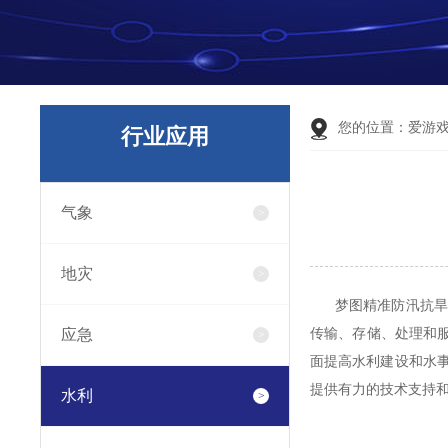
您的位置：
爱游
行业应用
气象
地灾
梦图精准防汛抗旱指
应急
传输、存储、处理和
面提高水利建设和水
提供有力的技术支持
水利